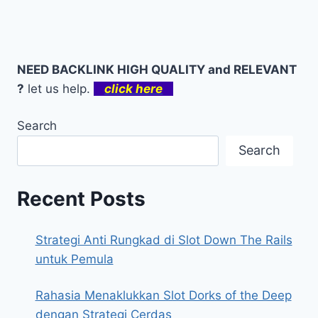
NEED BACKLINK HIGH QUALITY and RELEVANT
?
let us help.
click here
Search
Search
Recent Posts
Strategi Anti Rungkad di Slot Down The Rails
untuk Pemula
Rahasia Menaklukkan Slot Dorks of the Deep
dengan Strategi Cerdas