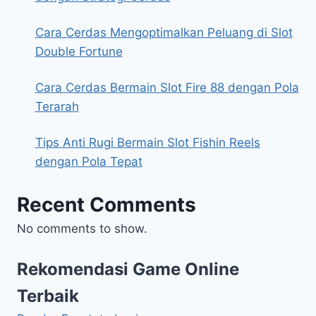
Cara Cerdas Mengoptimalkan Peluang di Slot
Double Fortune
Cara Cerdas Bermain Slot Fire 88 dengan Pola
Terarah
Tips Anti Rugi Bermain Slot Fishin Reels
dengan Pola Tepat
Recent Comments
No comments to show.
Rekomendasi Game Online
Terbaik