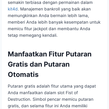
semakin terbiasa dengan permainan dalam
kit4d
. Manajemen bankroll yang baik akan
memungkinkan Anda bermain lebih lama,
memberi Anda lebih banyak kesempatan untuk
memicu fitur jackpot dan membantu Anda
tetap memegang kendali.
Manfaatkan Fitur Putaran
Gratis dan Putaran
Otomatis
Putaran gratis adalah fitur utama yang dapat
Anda manfaatkan dalam slot Fist of
Destruction. Simbol pencar memicu putaran
gratis, dan selama fitur ini Anda memiliki