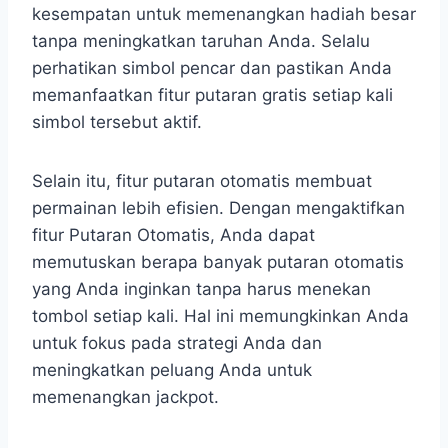
kesempatan untuk memenangkan hadiah besar
tanpa meningkatkan taruhan Anda. Selalu
perhatikan simbol pencar dan pastikan Anda
memanfaatkan fitur putaran gratis setiap kali
simbol tersebut aktif.
Selain itu, fitur putaran otomatis membuat
permainan lebih efisien. Dengan mengaktifkan
fitur Putaran Otomatis, Anda dapat
memutuskan berapa banyak putaran otomatis
yang Anda inginkan tanpa harus menekan
tombol setiap kali. Hal ini memungkinkan Anda
untuk fokus pada strategi Anda dan
meningkatkan peluang Anda untuk
memenangkan jackpot.