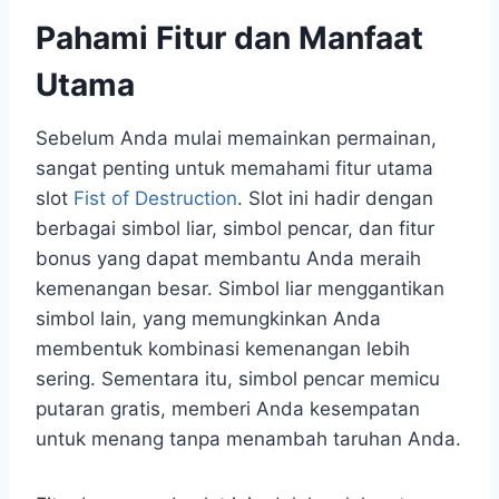
Pahami Fitur dan Manfaat
Utama
Sebelum Anda mulai memainkan permainan,
sangat penting untuk memahami fitur utama
slot
Fist of Destruction
. Slot ini hadir dengan
berbagai simbol liar, simbol pencar, dan fitur
bonus yang dapat membantu Anda meraih
kemenangan besar. Simbol liar menggantikan
simbol lain, yang memungkinkan Anda
membentuk kombinasi kemenangan lebih
sering. Sementara itu, simbol pencar memicu
putaran gratis, memberi Anda kesempatan
untuk menang tanpa menambah taruhan Anda.