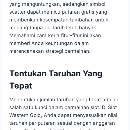
yang menguntungkan, sedangkan simbol
scatter dapat memicu putaran gratis yang
memberikan kesempatan tambahan untuk
menang tanpa bertaruh lebih banyak.
Memahami cara kerja fitur-fitur ini akan
memberi Anda keuntungan dalam
merencanakan strategi permainan.
Tentukan Taruhan Yang
Tepat
Menentukan jumlah taruhan yang tepat adalah
salah satu kunci dalam permainan slot. Di Slot
Western Gold, Anda dapat menyesuaikan nilai
taruhan per putaran sesuai dengan anggaran