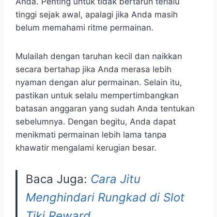
Anda. Penting untuk tidak bertaruh terlalu
tinggi sejak awal, apalagi jika Anda masih
belum memahami ritme permainan.
Mulailah dengan taruhan kecil dan naikkan
secara bertahap jika Anda merasa lebih
nyaman dengan alur permainan. Selain itu,
pastikan untuk selalu mempertimbangkan
batasan anggaran yang sudah Anda tentukan
sebelumnya. Dengan begitu, Anda dapat
menikmati permainan lebih lama tanpa
khawatir mengalami kerugian besar.
Baca Juga:
Cara Jitu
Menghindari Rungkad di Slot
Tiki Reward