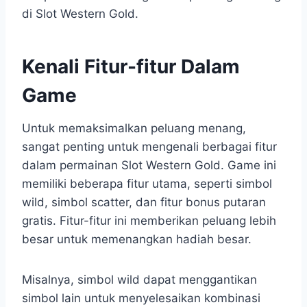
di Slot Western Gold.
Kenali Fitur-fitur Dalam
Game
Untuk memaksimalkan peluang menang,
sangat penting untuk mengenali berbagai fitur
dalam permainan Slot Western Gold. Game ini
memiliki beberapa fitur utama, seperti simbol
wild, simbol scatter, dan fitur bonus putaran
gratis. Fitur-fitur ini memberikan peluang lebih
besar untuk memenangkan hadiah besar.
Misalnya, simbol wild dapat menggantikan
simbol lain untuk menyelesaikan kombinasi