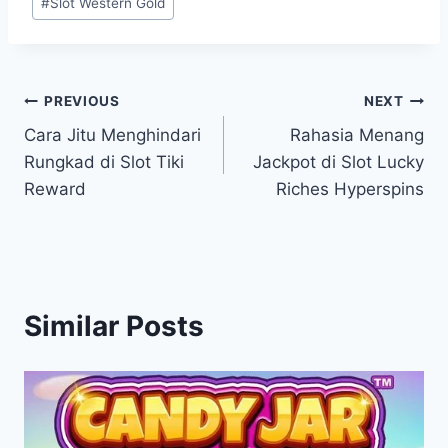
#
Slot Western Gold
Post
PREVIOUS
NEXT
Cara Jitu Menghindari
Rahasia Menang
navigation
Rungkad di Slot Tiki
Jackpot di Slot Lucky
Reward
Riches Hyperspins
Similar Posts