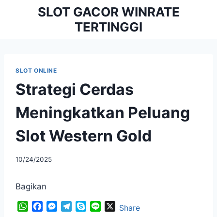
Skip
SLOT GACOR WINRATE
to
TERTINGGI
content
SLOT ONLINE
Strategi Cerdas
Meningkatkan Peluang
Slot Western Gold
By
10/24/2025
adminyuershuang
Bagikan
W
F
M
T
S
L
X
Share