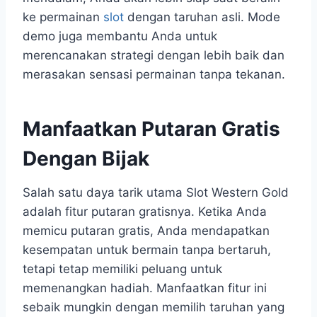
ke permainan
slot
dengan taruhan asli. Mode
demo juga membantu Anda untuk
merencanakan strategi dengan lebih baik dan
merasakan sensasi permainan tanpa tekanan.
Manfaatkan Putaran Gratis
Dengan Bijak
Salah satu daya tarik utama Slot Western Gold
adalah fitur putaran gratisnya. Ketika Anda
memicu putaran gratis, Anda mendapatkan
kesempatan untuk bermain tanpa bertaruh,
tetapi tetap memiliki peluang untuk
memenangkan hadiah. Manfaatkan fitur ini
sebaik mungkin dengan memilih taruhan yang