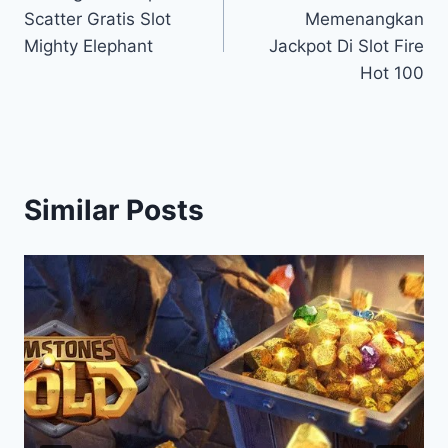
navigation
Scatter Gratis Slot
Memenangkan
Mighty Elephant
Jackpot Di Slot Fire
Hot 100
Similar Posts