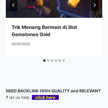
Trik Menang Bermain di Slot
Gemstones Gold
02/25/2025
NEED BACKLINK HIGH QUALITY and RELEVANT
?
let us help.
click here