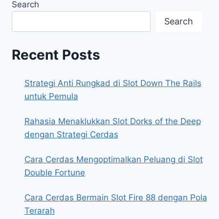
Search
Search
Recent Posts
Strategi Anti Rungkad di Slot Down The Rails
untuk Pemula
Rahasia Menaklukkan Slot Dorks of the Deep
dengan Strategi Cerdas
Cara Cerdas Mengoptimalkan Peluang di Slot
Double Fortune
Cara Cerdas Bermain Slot Fire 88 dengan Pola
Terarah