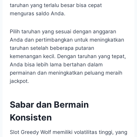
taruhan yang terlalu besar bisa cepat
menguras saldo Anda.
Pilih taruhan yang sesuai dengan anggaran
Anda dan pertimbangkan untuk meningkatkan
taruhan setelah beberapa putaran
kemenangan kecil. Dengan taruhan yang tepat,
Anda bisa lebih lama bertahan dalam
permainan dan meningkatkan peluang meraih
jackpot.
Sabar dan Bermain
Konsisten
Slot Greedy Wolf memiliki volatilitas tinggi, yang