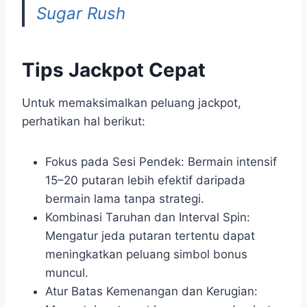
Sugar Rush
Tips Jackpot Cepat
Untuk memaksimalkan peluang jackpot,
perhatikan hal berikut:
Fokus pada Sesi Pendek: Bermain intensif
15–20 putaran lebih efektif daripada
bermain lama tanpa strategi.
Kombinasi Taruhan dan Interval Spin:
Mengatur jeda putaran tertentu dapat
meningkatkan peluang simbol bonus
muncul.
Atur Batas Kemenangan dan Kerugian: