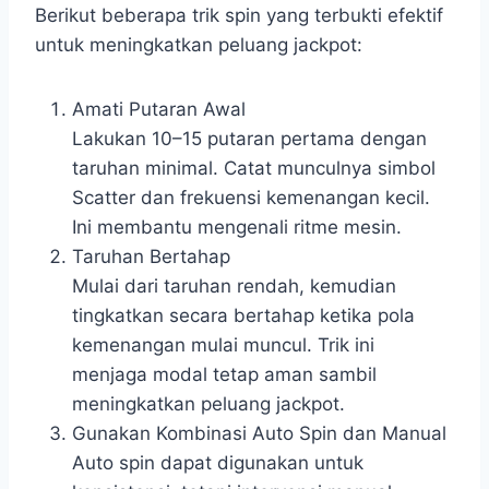
Berikut beberapa trik spin yang terbukti efektif
untuk meningkatkan peluang jackpot:
Amati Putaran Awal
Lakukan 10–15 putaran pertama dengan
taruhan minimal. Catat munculnya simbol
Scatter dan frekuensi kemenangan kecil.
Ini membantu mengenali ritme mesin.
Taruhan Bertahap
Mulai dari taruhan rendah, kemudian
tingkatkan secara bertahap ketika pola
kemenangan mulai muncul. Trik ini
menjaga modal tetap aman sambil
meningkatkan peluang jackpot.
Gunakan Kombinasi Auto Spin dan Manual
Auto spin dapat digunakan untuk