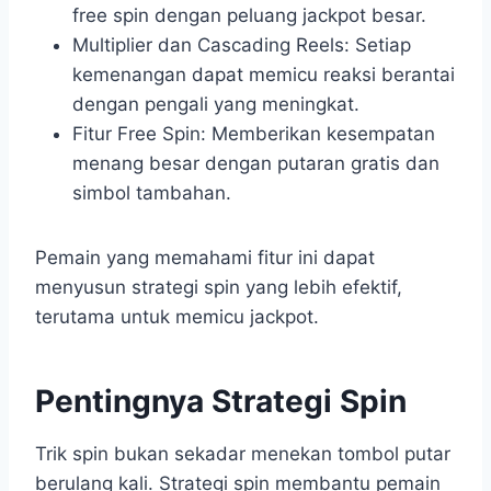
free spin dengan peluang jackpot besar.
Multiplier dan Cascading Reels: Setiap
kemenangan dapat memicu reaksi berantai
dengan pengali yang meningkat.
Fitur Free Spin: Memberikan kesempatan
menang besar dengan putaran gratis dan
simbol tambahan.
Pemain yang memahami fitur ini dapat
menyusun strategi spin yang lebih efektif,
terutama untuk memicu jackpot.
Pentingnya Strategi Spin
Trik spin bukan sekadar menekan tombol putar
berulang kali. Strategi spin membantu pemain