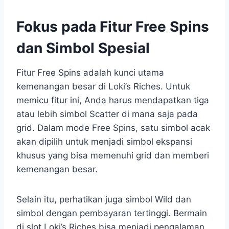
Fokus pada Fitur Free Spins
dan Simbol Spesial
Fitur Free Spins adalah kunci utama
kemenangan besar di Loki’s Riches. Untuk
memicu fitur ini, Anda harus mendapatkan tiga
atau lebih simbol Scatter di mana saja pada
grid. Dalam mode Free Spins, satu simbol acak
akan dipilih untuk menjadi simbol ekspansi
khusus yang bisa memenuhi grid dan memberi
kemenangan besar.
Selain itu, perhatikan juga simbol Wild dan
simbol dengan pembayaran tertinggi. Bermain
di slot Loki’s Riches bisa menjadi pengalaman