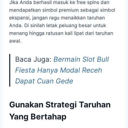
Jika Anda berhasil masuk ke free spins dan
mendapatkan simbol premium sebagai simbol
ekspansi, jangan ragu menaikkan taruhan
Anda. Di sinilah letak peluang besar untuk
menang hingga ratusan kali lipat dari taruhan
awal.
Baca Juga:
Bermain Slot Bull
Fiesta Hanya Modal Receh
Dapat Cuan Gede
Gunakan Strategi Taruhan
Yang Bertahap