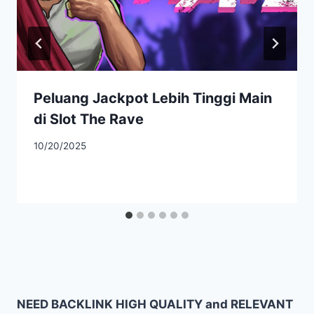
Peluang Jackpot Lebih Tinggi Main
di Slot The Rave
10/20/2025
NEED BACKLINK HIGH QUALITY and RELEVANT