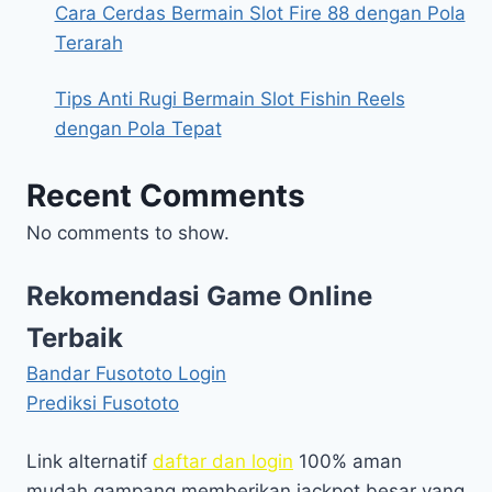
Cara Cerdas Bermain Slot Fire 88 dengan Pola
Terarah
Tips Anti Rugi Bermain Slot Fishin Reels
dengan Pola Tepat
Recent Comments
No comments to show.
Rekomendasi Game Online
Terbaik
Bandar Fusototo Login
Prediksi Fusototo
Link alternatif
daftar dan login
100% aman
mudah gampang memberikan jackpot besar yang