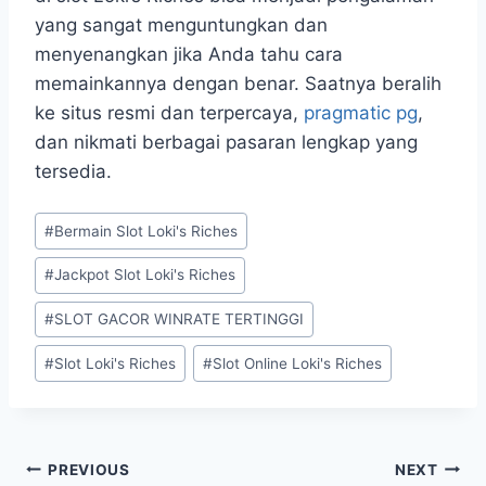
yang sangat menguntungkan dan
menyenangkan jika Anda tahu cara
memainkannya dengan benar. Saatnya beralih
ke situs resmi dan terpercaya,
pragmatic pg
,
dan nikmati berbagai pasaran lengkap yang
tersedia.
Post
#
Bermain Slot Loki's Riches
Tags:
#
Jackpot Slot Loki's Riches
#
SLOT GACOR WINRATE TERTINGGI
#
Slot Loki's Riches
#
Slot Online Loki's Riches
Post
PREVIOUS
NEXT