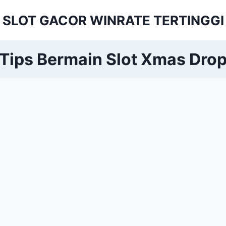
SLOT GACOR WINRATE TERTINGGI
Tips Bermain Slot Xmas Dro