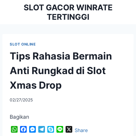
Skip
SLOT GACOR WINRATE
to
TERTINGGI
content
SLOT ONLINE
Tips Rahasia Bermain
Anti Rungkad di Slot
Xmas Drop
By
02/27/2025
adminyuershuang
Bagikan
W
F
M
T
S
L
X
Share