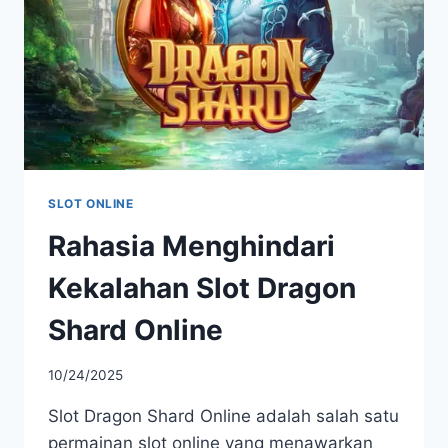
SLOT ONLINE
Rahasia Menghindari
Kekalahan Slot Dragon
Shard Online
10/24/2025
Slot Dragon Shard Online adalah salah satu
permainan slot online yang menawarkan