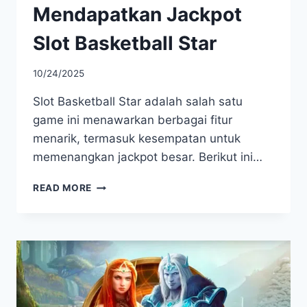
Mendapatkan Jackpot
Slot Basketball Star
10/24/2025
Slot Basketball Star adalah salah satu
game ini menawarkan berbagai fitur
menarik, termasuk kesempatan untuk
memenangkan jackpot besar. Berikut ini…
CARA
READ MORE
AMPUH
MENDAPATKAN
JACKPOT
SLOT
BASKETBALL
STAR