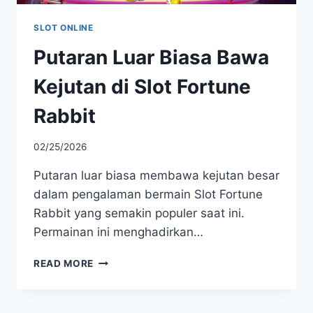
SLOT ONLINE
Putaran Luar Biasa Bawa
Kejutan di Slot Fortune
Rabbit
02/25/2026
Putaran luar biasa membawa kejutan besar
dalam pengalaman bermain Slot Fortune
Rabbit yang semakin populer saat ini.
Permainan ini menghadirkan…
PUTARAN
READ MORE
LUAR
BIASA
BAWA