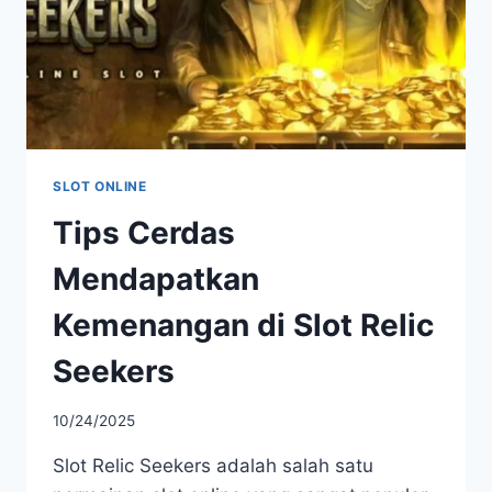
SLOT ONLINE
Tips Cerdas
Mendapatkan
Kemenangan di Slot Relic
Seekers
10/24/2025
Slot Relic Seekers adalah salah satu