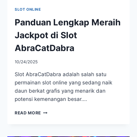
SLOT ONLINE
Panduan Lengkap Meraih
Jackpot di Slot
AbraCatDabra
10/24/2025
Slot AbraCatDabra adalah salah satu
permainan slot online yang sedang naik
daun berkat grafis yang menarik dan
potensi kemenangan besar….
PANDUAN
READ MORE
LENGKAP
MERAIH
JACKPOT
DI