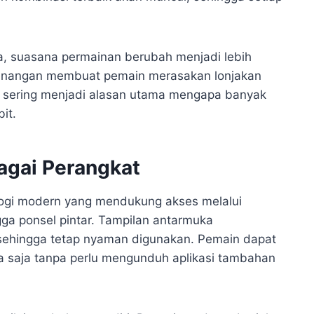
iba, suasana permainan berubah menjadi lebih
enangan membuat pemain merasakan lonjakan
ang sering menjadi alasan utama mengapa banyak
it.
agai Perangkat
logi modern yang mendukung akses melalui
gga ponsel pintar. Tampilan antarmuka
 sehingga tetap nyaman digunakan. Pemain dapat
a saja tanpa perlu mengunduh aplikasi tambahan