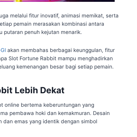
a melalui fitur inovatif, animasi memikat, serta
tiap pemain merasakan kombinasi antara
u putaran penuh kejutan menarik.
GI
akan membahas berbagai keunggulan, fitur
ngapa Slot Fortune Rabbit mampu menghadirkan
peluang kemenangan besar bagi setiap pemain.
bit Lebih Dekat
ot online bertema keberuntungan yang
utama pembawa hoki dan kemakmuran. Desain
ah dan emas yang identik dengan simbol