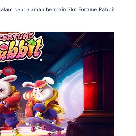
dalam pengalaman bermain Slot Fortune Rabbit