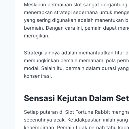
Meskipun permainan slot sangat bergantung
menerapkan strategi sederhana untuk mengel
yang sering digunakan adalah menentukan 
bermain. Dengan cara ini, pemain dapat men
merugikan.
Strategi lainnya adalah memanfaatkan fitur
memungkinkan pemain memahami pola permain
modal. Selain itu, bermain dalam durasi ya
konsentrasi.
Sensasi Kejutan Dalam Set
Setiap putaran di Slot Fortune Rabbit mengh
sepenuhnya acak. Ketidakpastian inilah yang
kegembiraan. Pemain tidak pernah tahu kapa