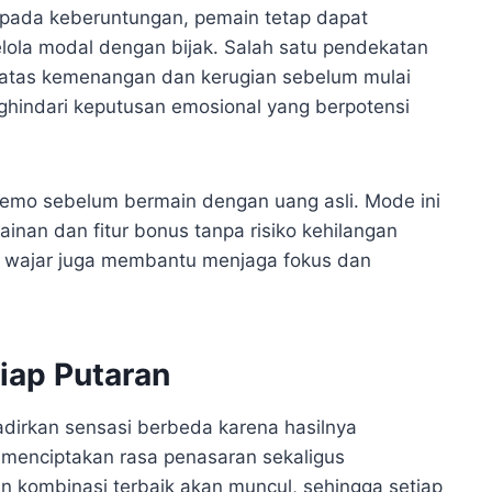
 pada keberuntungan, pemain tetap dapat
ola modal dengan bijak. Salah satu pendekatan
batas kemenangan dan kerugian sebelum mulai
ghindari keputusan emosional yang berpotensi
 demo sebelum bermain dengan uang asli. Mode ini
an dan fitur bonus tanpa risiko kehilangan
ng wajar juga membantu menjaga fokus dan
iap Putaran
adirkan sensasi berbeda karena hasilnya
 menciptakan rasa penasaran sekaligus
n kombinasi terbaik akan muncul, sehingga setiap