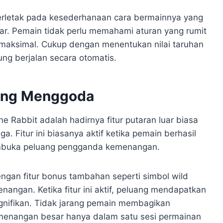
terletak pada kesederhanaan cara bermainnya yang
. Pemain tidak perlu memahami aturan yang rumit
 maksimal. Cukup dengan menentukan nilai taruhan
ng berjalan secara otomatis.
Yang Menggoda
une Rabbit adalah hadirnya fitur putaran luar biasa
 Fitur ini biasanya aktif ketika pemain berhasil
embuka peluang pengganda kemenangan.
dengan fitur bonus tambahan seperti simbol wild
angan. Ketika fitur ini aktif, peluang mendapatkan
signifikan. Tidak jarang pemain membagikan
menangan besar hanya dalam satu sesi permainan