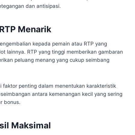
tegangan dan antisipasi.
RTP Menarik
t pengembalian kepada pemain atau RTP yang
lot lainnya. RTP yang tinggi memberikan gambaran
erikan peluang menang yang cukup seimbang
di faktor penting dalam menentukan karakteristik
seimbangan antara kemenangan kecil yang sering
ur bonus.
sil Maksimal