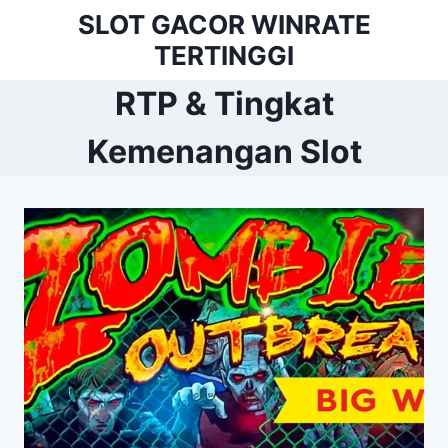
Skip
SLOT GACOR WINRATE
to
TERTINGGI
content
RTP & Tingkat
Kemenangan Slot