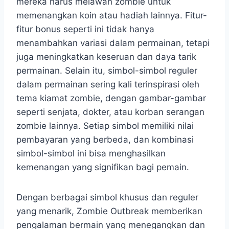
mereka harus melawan zombie untuk
memenangkan koin atau hadiah lainnya. Fitur-
fitur bonus seperti ini tidak hanya
menambahkan variasi dalam permainan, tetapi
juga meningkatkan keseruan dan daya tarik
permainan. Selain itu, simbol-simbol reguler
dalam permainan sering kali terinspirasi oleh
tema kiamat zombie, dengan gambar-gambar
seperti senjata, dokter, atau korban serangan
zombie lainnya. Setiap simbol memiliki nilai
pembayaran yang berbeda, dan kombinasi
simbol-simbol ini bisa menghasilkan
kemenangan yang signifikan bagi pemain.
Dengan berbagai simbol khusus dan reguler
yang menarik, Zombie Outbreak memberikan
pengalaman bermain yang menegangkan dan