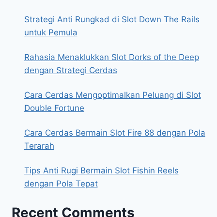
Strategi Anti Rungkad di Slot Down The Rails
untuk Pemula
Rahasia Menaklukkan Slot Dorks of the Deep
dengan Strategi Cerdas
Cara Cerdas Mengoptimalkan Peluang di Slot
Double Fortune
Cara Cerdas Bermain Slot Fire 88 dengan Pola
Terarah
Tips Anti Rugi Bermain Slot Fishin Reels
dengan Pola Tepat
Recent Comments