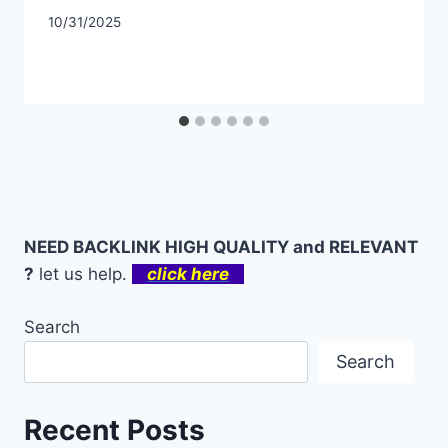
10/31/2025
NEED BACKLINK HIGH QUALITY and RELEVANT
?
let us help.
click here
Search
Search
Recent Posts