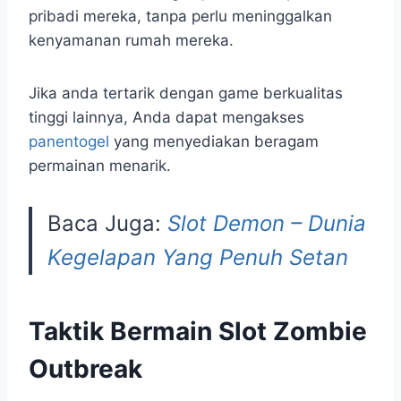
pribadi mereka, tanpa perlu meninggalkan
kenyamanan rumah mereka.
Jika anda tertarik dengan game berkualitas
tinggi lainnya, Anda dapat mengakses
panentogel
yang menyediakan beragam
permainan menarik.
Baca Juga:
Slot Demon – Dunia
Kegelapan Yang Penuh Setan
Taktik Bermain Slot Zombie
Outbreak