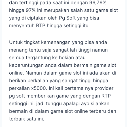
dan tertinggi pada saat ini dengan 96,76%
hingga 97% ini merupakan salah satu game slot
yang di ciptakan oleh Pg Soft yang bisa
menyentuh RTP hingga setinggi itu.
Untuk tingkat kemenangan yang bisa anda
menang tentu saja sangat lah tinggi namun
semua tergantung ke hokian atau
keberuntungan anda dalam bermain game slot
online. Namun dalam game slot ini ada akan di
berikan perkalian yang sangat tinggi hingga
perkalian x5000. Ini kali pertama nya provider
pg soft memberikan game yang dengan RTP
setinggi ini. jadi tunggu apalagi ayo silahkan
bermain di dalam game slot online terbaru dan
terbaik satu ini.