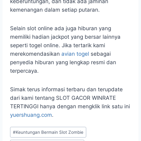
keberuntungan, dan tidak ada jaminan
kemenangan dalam setiap putaran.
Selain slot online ada juga hiburan yang
memiliki hadian jackpot yang bersar lainnya
seperti togel online. Jika tertarik kami
merekomendasikan
avian togel
sebagai
penyedia hiburan yang lengkap resmi dan
terpercaya.
Simak terus informasi terbaru dan terupdate
dari kami tentang SLOT GACOR WINRATE
TERTINGGI hanya dengan mengklik link satu ini
yuershuang.com
.
Post
#
Keuntungan Bermain Slot Zombie
Tags: