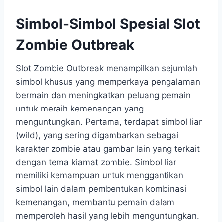
Simbol-Simbol Spesial Slot
Zombie Outbreak
Slot Zombie Outbreak menampilkan sejumlah
simbol khusus yang memperkaya pengalaman
bermain dan meningkatkan peluang pemain
untuk meraih kemenangan yang
menguntungkan. Pertama, terdapat simbol liar
(wild), yang sering digambarkan sebagai
karakter zombie atau gambar lain yang terkait
dengan tema kiamat zombie. Simbol liar
memiliki kemampuan untuk menggantikan
simbol lain dalam pembentukan kombinasi
kemenangan, membantu pemain dalam
memperoleh hasil yang lebih menguntungkan.