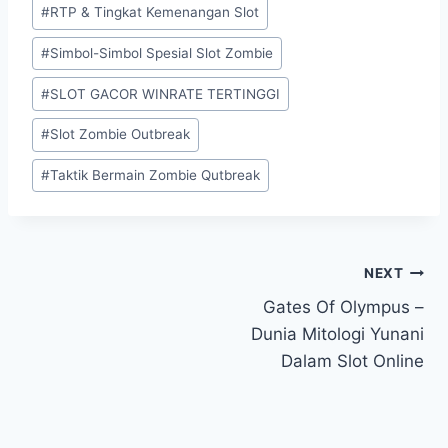
#
RTP & Tingkat Kemenangan Slot
#
Simbol-Simbol Spesial Slot Zombie
#
SLOT GACOR WINRATE TERTINGGI
#
Slot Zombie Outbreak
#
Taktik Bermain Zombie Qutbreak
Post
NEXT
Gates Of Olympus –
navigation
Dunia Mitologi Yunani
Dalam Slot Online