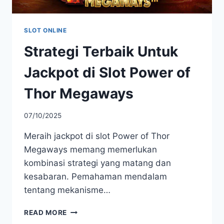
SLOT ONLINE
Strategi Terbaik Untuk
Jackpot di Slot Power of
Thor Megaways
07/10/2025
Meraih jackpot di slot Power of Thor
Megaways memang memerlukan
kombinasi strategi yang matang dan
kesabaran. Pemahaman mendalam
tentang mekanisme…
STRATEGI
READ MORE
TERBAIK