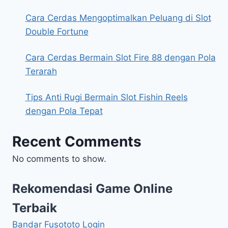
Cara Cerdas Mengoptimalkan Peluang di Slot
Double Fortune
Cara Cerdas Bermain Slot Fire 88 dengan Pola
Terarah
Tips Anti Rugi Bermain Slot Fishin Reels
dengan Pola Tepat
Recent Comments
No comments to show.
Rekomendasi Game Online
Terbaik
Bandar Fusototo Login