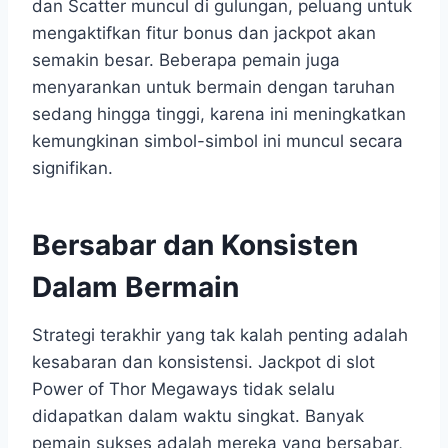
dan Scatter muncul di gulungan, peluang untuk
mengaktifkan fitur bonus dan jackpot akan
semakin besar. Beberapa pemain juga
menyarankan untuk bermain dengan taruhan
sedang hingga tinggi, karena ini meningkatkan
kemungkinan simbol-simbol ini muncul secara
signifikan.
Bersabar dan Konsisten
Dalam Bermain
Strategi terakhir yang tak kalah penting adalah
kesabaran dan konsistensi. Jackpot di slot
Power of Thor Megaways tidak selalu
didapatkan dalam waktu singkat. Banyak
pemain sukses adalah mereka yang bersabar,