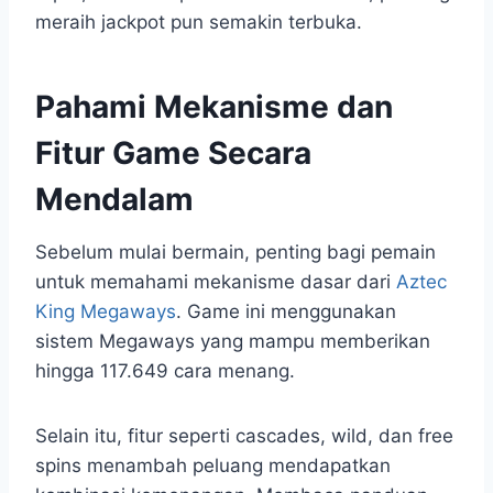
meraih jackpot pun semakin terbuka.
Pahami Mekanisme dan
Fitur Game Secara
Mendalam
Sebelum mulai bermain, penting bagi pemain
untuk memahami mekanisme dasar dari
Aztec
King Megaways
. Game ini menggunakan
sistem Megaways yang mampu memberikan
hingga 117.649 cara menang.
Selain itu, fitur seperti cascades, wild, dan free
spins menambah peluang mendapatkan