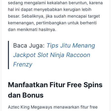
sedang mengalami kekalahan beruntun, karena
hal ini dapat menyebabkan kerugian lebih
besar. Sebaliknya, jika sudah mencapai target
kemenangan, pertimbangkan untuk berhenti
dan menikmati hasilnya.
Baca Juga:
Tips Jitu Menang
Jackpot Slot Ninja Raccoon
Frenzy
Manfaatkan Fitur Free Spins
dan Bonus
Aztec King Megaways menawarkan fitur free