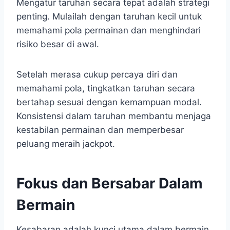
Mengatur taruhan secara tepat adalah strategi
penting. Mulailah dengan taruhan kecil untuk
memahami pola permainan dan menghindari
risiko besar di awal.
Setelah merasa cukup percaya diri dan
memahami pola, tingkatkan taruhan secara
bertahap sesuai dengan kemampuan modal.
Konsistensi dalam taruhan membantu menjaga
kestabilan permainan dan memperbesar
peluang meraih jackpot.
Fokus dan Bersabar Dalam
Bermain
Kesabaran adalah kunci utama dalam bermain