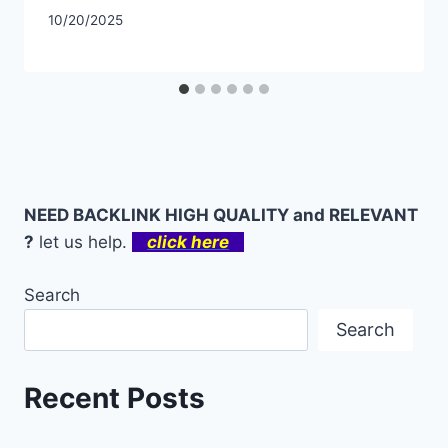
10/20/2025
NEED BACKLINK HIGH QUALITY and RELEVANT
?
let us help.
click here
Search
Search
Recent Posts