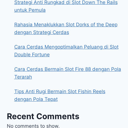
Strategi Anti Rungkad di Slot Down The Rails
untuk Pemula
Rahasia Menaklukkan Slot Dorks of the Deep
dengan Strategi Cerdas
Cara Cerdas Mengoptimalkan Peluang di Slot
Double Fortune
Cara Cerdas Bermain Slot Fire 88 dengan Pola
Terarah
Tips Anti Rugi Bermain Slot Fishin Reels
dengan Pola Tepat
Recent Comments
No comments to show.