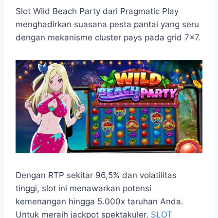
h
a
e
e
k
i
a
c
s
l
y
n
Slot Wild Beach Party dari Pragmatic Play
t
e
s
e
p
e
menghadirkan suasana pesta pantai yang seru
s
b
e
g
e
dengan mekanisme cluster pays pada grid 7×7.
A
o
n
r
p
o
g
a
p
k
e
m
r
Dengan RTP sekitar 96,5% dan volatilitas
tinggi, slot ini menawarkan potensi
kemenangan hingga 5.000x taruhan Anda.
Untuk meraih jackpot spektakuler,
SLOT