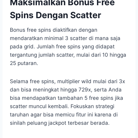
Maksimalkan Bonus Free
Spins Dengan Scatter
Bonus free spins diaktifkan dengan
mendaratkan minimal 3 scatter di mana saja
pada grid. Jumlah free spins yang didapat
tergantung jumlah scatter, mulai dari 10 hingga
25 putaran.
Selama free spins, multiplier wild mulai dari 3x
dan bisa meningkat hingga 729x, serta Anda
bisa mendapatkan tambahan 5 free spins jika
scatter muncul kembali. Fokuskan strategi
taruhan agar bisa memicu fitur ini karena di
sinilah peluang jackpot terbesar berada.