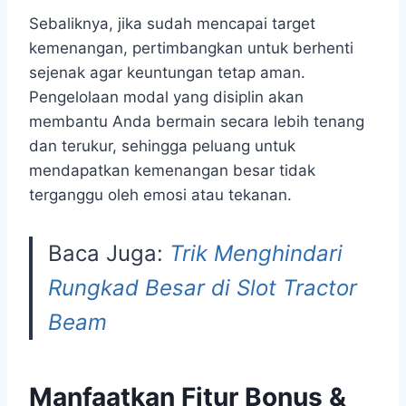
Sebaliknya, jika sudah mencapai target
kemenangan, pertimbangkan untuk berhenti
sejenak agar keuntungan tetap aman.
Pengelolaan modal yang disiplin akan
membantu Anda bermain secara lebih tenang
dan terukur, sehingga peluang untuk
mendapatkan kemenangan besar tidak
terganggu oleh emosi atau tekanan.
Baca Juga:
Trik Menghindari
Rungkad Besar di Slot Tractor
Beam
Manfaatkan Fitur Bonus &