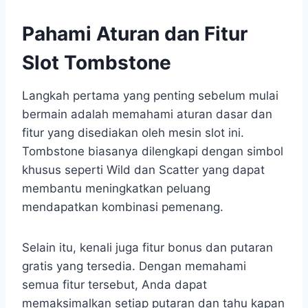
Pahami Aturan dan Fitur
Slot Tombstone
Langkah pertama yang penting sebelum mulai
bermain adalah memahami aturan dasar dan
fitur yang disediakan oleh mesin slot ini.
Tombstone biasanya dilengkapi dengan simbol
khusus seperti Wild dan Scatter yang dapat
membantu meningkatkan peluang
mendapatkan kombinasi pemenang.
Selain itu, kenali juga fitur bonus dan putaran
gratis yang tersedia. Dengan memahami
semua fitur tersebut, Anda dapat
memaksimalkan setiap putaran dan tahu kapan