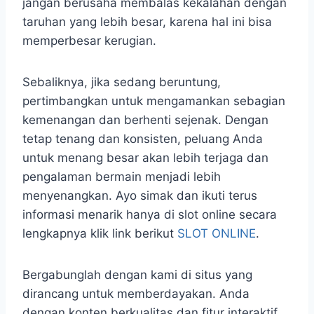
jangan berusaha membalas kekalahan dengan
taruhan yang lebih besar, karena hal ini bisa
memperbesar kerugian.
Sebaliknya, jika sedang beruntung,
pertimbangkan untuk mengamankan sebagian
kemenangan dan berhenti sejenak. Dengan
tetap tenang dan konsisten, peluang Anda
untuk menang besar akan lebih terjaga dan
pengalaman bermain menjadi lebih
menyenangkan. Ayo simak dan ikuti terus
informasi menarik hanya di slot online secara
lengkapnya klik link berikut
SLOT ONLINE
.
Bergabunglah dengan kami di situs yang
dirancang untuk memberdayakan. Anda
dengan konten berkualitas dan fitur interaktif