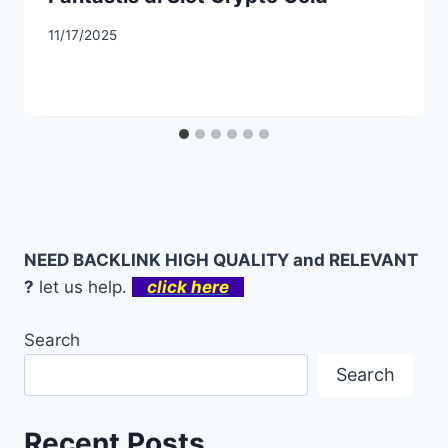
11/17/2025
NEED BACKLINK HIGH QUALITY and RELEVANT
?
let us help.
click here
Search
Search
Recent Posts