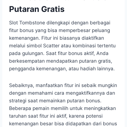
Putaran Gratis
Slot Tombstone dilengkapi dengan berbagai
fitur bonus yang bisa memperbesar peluang
kemenangan. Fitur ini biasanya diaktifkan
melalui simbol Scatter atau kombinasi tertentu
pada gulungan. Saat fitur bonus aktif, Anda
berkesempatan mendapatkan putaran gratis,
pengganda kemenangan, atau hadiah lainnya.
Sebaiknya, manfaatkan fitur ini sebaik mungkin
dengan memahami cara mengaktifkannya dan
strategi saat memainkan putaran bonus.
Beberapa pemain memilih untuk meningkatkan
taruhan saat fitur ini aktif, karena potensi
kemenangan besar bisa didapatkan dari bonus