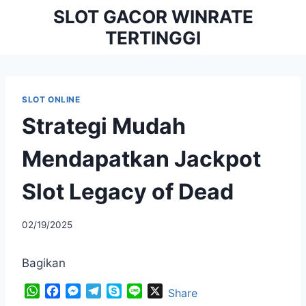
Skip
SLOT GACOR WINRATE
to
TERTINGGI
content
SLOT ONLINE
Strategi Mudah
Mendapatkan Jackpot
Slot Legacy of Dead
By
02/19/2025
adminyuershuang
Bagikan
W
F
M
T
S
L
X
Share