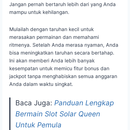
Jangan pernah bertaruh lebih dari yang Anda
mampu untuk kehilangan.
Mulailah dengan taruhan kecil untuk
merasakan permainan dan memahami
ritmenya. Setelah Anda merasa nyaman, Anda
bisa meningkatkan taruhan secara bertahap.
Ini akan memberi Anda lebih banyak
kesempatan untuk memicu fitur bonus dan
jackpot tanpa menghabiskan semua anggaran
Anda dalam waktu singkat.
Baca Juga:
Panduan Lengkap
Bermain Slot Solar Queen
Untuk Pemula