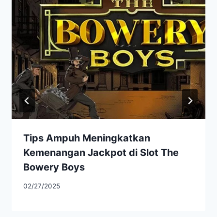
Tips Ampuh Meningkatkan
Kemenangan Jackpot di Slot The
Bowery Boys
02/27/2025