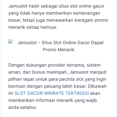
h
a
e
e
k
i
a
c
s
l
y
n
Jamuslot hadir sebagai situs slot online gacor
t
e
s
e
p
e
yang tidak hanya memberikan kemenangan
s
b
e
g
e
besar, tetapi juga menawarkan beragam promo
A
o
n
r
menarik setiap harinya.
p
o
g
a
p
k
e
m
r
Dengan dukungan provider ternama, sistem
aman, dan bonus melimpah, Jamuslot menjadi
pilihan tepat untuk para pecinta slot yang ingin
bermain dengan peluang lebih besar. Dibawah
ini
SLOT GACOR WINRATE TERTINGGI
akan
memberikan informasi menarik yang wajib
anda ketahui.