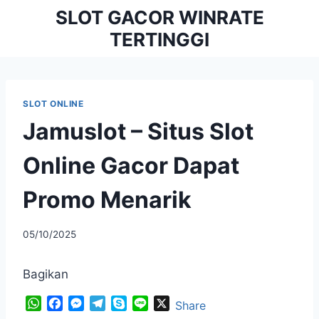
Skip
SLOT GACOR WINRATE
to
TERTINGGI
content
SLOT ONLINE
Jamuslot – Situs Slot
Online Gacor Dapat
Promo Menarik
By
05/10/2025
adminyuershuang
Bagikan
W
F
M
T
S
L
X
Share