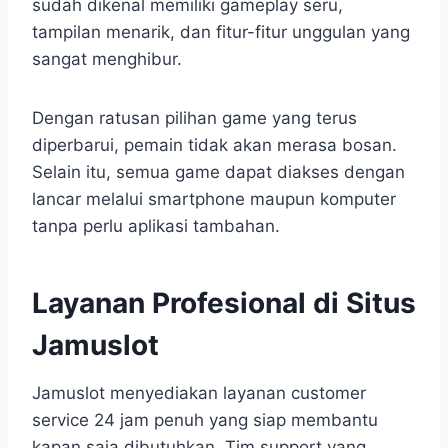
sudah dikenal memiliki gameplay seru,
tampilan menarik, dan fitur-fitur unggulan yang
sangat menghibur.
Dengan ratusan pilihan game yang terus
diperbarui, pemain tidak akan merasa bosan.
Selain itu, semua game dapat diakses dengan
lancar melalui smartphone maupun komputer
tanpa perlu aplikasi tambahan.
Layanan Profesional di Situs
Jamuslot
Jamuslot menyediakan layanan customer
service 24 jam penuh yang siap membantu
kapan saja dibutuhkan. Tim support yang