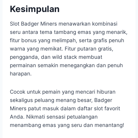
Kesimpulan
Slot Badger Miners menawarkan kombinasi
seru antara tema tambang emas yang menarik,
fitur bonus yang melimpah, serta grafis penuh
warna yang memikat. Fitur putaran gratis,
pengganda, dan wild stack membuat
permainan semakin menegangkan dan penuh
harapan.
Cocok untuk pemain yang mencari hiburan
sekaligus peluang menang besar, Badger
Miners patut masuk dalam daftar slot favorit
Anda. Nikmati sensasi petualangan
menambang emas yang seru dan menantang!