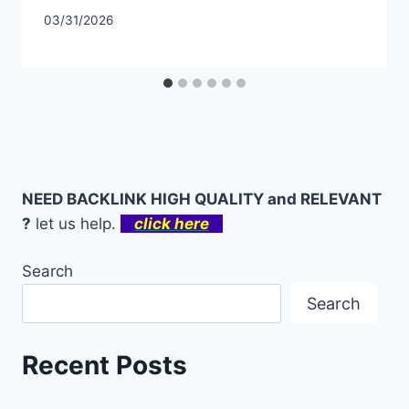
03/31/2026
NEED BACKLINK HIGH QUALITY and RELEVANT
?
let us help.
click here
Search
Search
Recent Posts