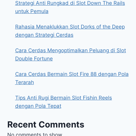
Strategi Anti Rungkad di Slot Down The Rails
untuk Pemula
Rahasia Menaklukkan Slot Dorks of the Deep
dengan Strategi Cerdas
Cara Cerdas Mengoptimalkan Peluang di Slot
Double Fortune
Cara Cerdas Bermain Slot Fire 88 dengan Pola
Terarah
Tips Anti Rugi Bermain Slot Fishin Reels
dengan Pola Tepat
Recent Comments
No comments to show.