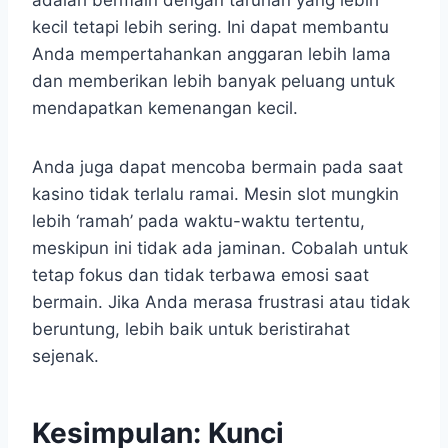
adalah bermain dengan taruhan yang lebih
kecil tetapi lebih sering. Ini dapat membantu
Anda mempertahankan anggaran lebih lama
dan memberikan lebih banyak peluang untuk
mendapatkan kemenangan kecil.
Anda juga dapat mencoba bermain pada saat
kasino tidak terlalu ramai. Mesin slot mungkin
lebih ‘ramah’ pada waktu-waktu tertentu,
meskipun ini tidak ada jaminan. Cobalah untuk
tetap fokus dan tidak terbawa emosi saat
bermain. Jika Anda merasa frustrasi atau tidak
beruntung, lebih baik untuk beristirahat
sejenak.
Kesimpulan: Kunci