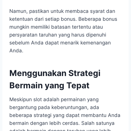
Namun, pastikan untuk membaca syarat dan
ketentuan dari setiap bonus. Beberapa bonus
mungkin memiliki batasan tertentu atau
persyaratan taruhan yang harus dipenuhi
sebelum Anda dapat menarik kemenangan
Anda.
Menggunakan Strategi
Bermain yang Tepat
Meskipun slot adalah permainan yang
bergantung pada keberuntungan, ada
beberapa strategi yang dapat membantu Anda
bermain dengan lebih cerdas. Salah satunya