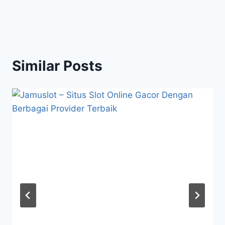
Similar Posts