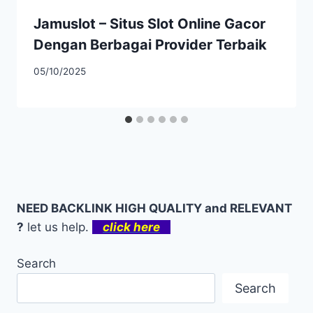
Jamuslot – Situs Slot Online Gacor
Dengan Berbagai Provider Terbaik
05/10/2025
NEED BACKLINK HIGH QUALITY and RELEVANT
?
let us help.
click here
Search
Search