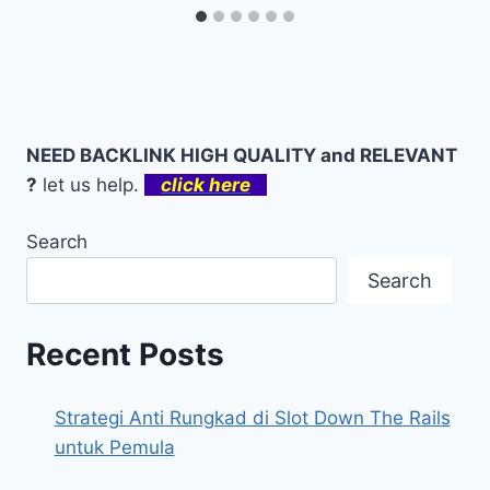
NEED BACKLINK HIGH QUALITY and RELEVANT
?
let us help.
click here
Search
Search
Recent Posts
Strategi Anti Rungkad di Slot Down The Rails
untuk Pemula