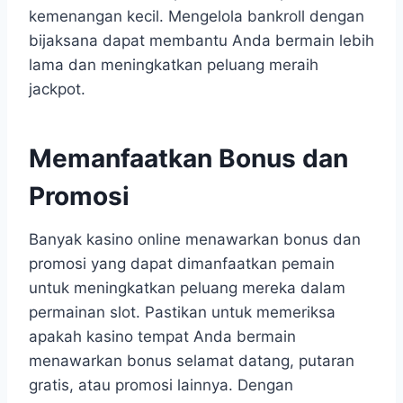
kemenangan kecil. Mengelola bankroll dengan
bijaksana dapat membantu Anda bermain lebih
lama dan meningkatkan peluang meraih
jackpot.
Memanfaatkan Bonus dan
Promosi
Banyak kasino online menawarkan bonus dan
promosi yang dapat dimanfaatkan pemain
untuk meningkatkan peluang mereka dalam
permainan slot. Pastikan untuk memeriksa
apakah kasino tempat Anda bermain
menawarkan bonus selamat datang, putaran
gratis, atau promosi lainnya. Dengan