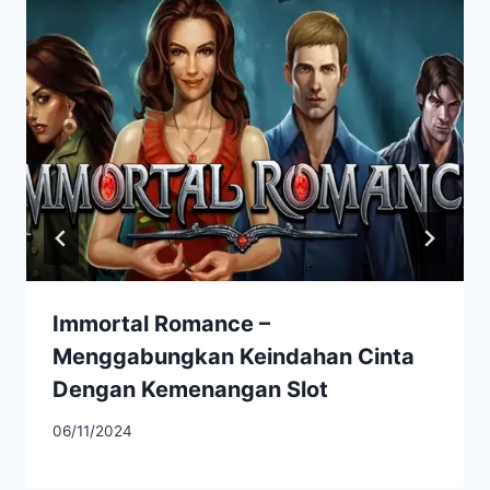
Immortal Romance –
Menggabungkan Keindahan Cinta
Dengan Kemenangan Slot
06/11/2024