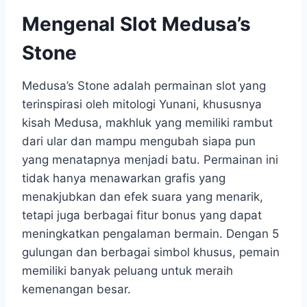
Mengenal Slot Medusa’s
Stone
Medusa’s Stone adalah permainan slot yang
terinspirasi oleh mitologi Yunani, khususnya
kisah Medusa, makhluk yang memiliki rambut
dari ular dan mampu mengubah siapa pun
yang menatapnya menjadi batu. Permainan ini
tidak hanya menawarkan grafis yang
menakjubkan dan efek suara yang menarik,
tetapi juga berbagai fitur bonus yang dapat
meningkatkan pengalaman bermain. Dengan 5
gulungan dan berbagai simbol khusus, pemain
memiliki banyak peluang untuk meraih
kemenangan besar.