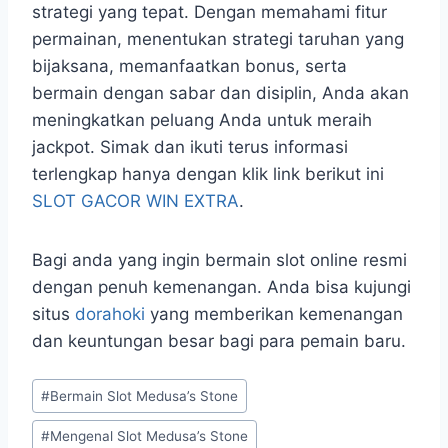
strategi yang tepat. Dengan memahami fitur
permainan, menentukan strategi taruhan yang
bijaksana, memanfaatkan bonus, serta
bermain dengan sabar dan disiplin, Anda akan
meningkatkan peluang Anda untuk meraih
jackpot. Simak dan ikuti terus informasi
terlengkap hanya dengan klik link berikut ini
SLOT GACOR WIN EXTRA
.
Bagi anda yang ingin bermain slot online resmi
dengan penuh kemenangan. Anda bisa kujungi
situs
dorahoki
yang memberikan kemenangan
dan keuntungan besar bagi para pemain baru.
Post
#
Bermain Slot Medusa’s Stone
Tags:
#
Mengenal Slot Medusa’s Stone