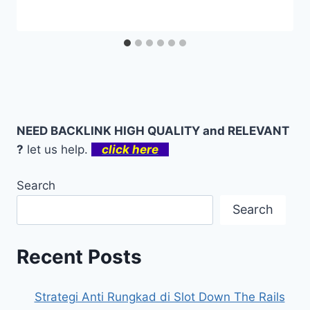
NEED BACKLINK HIGH QUALITY and RELEVANT
?
let us help.
click here
Search
Search
Recent Posts
Strategi Anti Rungkad di Slot Down The Rails