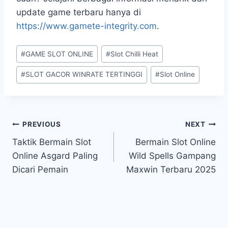
update game terbaru hanya di
https://www.gamete-integrity.com
.
Post
#
GAME SLOT ONLINE
#
Slot Chilli Heat
Tags:
#
SLOT GACOR WINRATE TERTINGGI
#
Slot Online
Post
PREVIOUS
NEXT
Taktik Bermain Slot
Bermain Slot Online
navigation
Online Asgard Paling
Wild Spells Gampang
Dicari Pemain
Maxwin Terbaru 2025