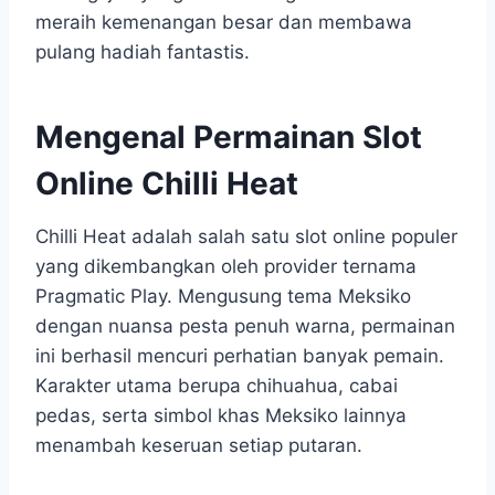
meraih kemenangan besar dan membawa
pulang hadiah fantastis.
Mengenal Permainan Slot
Online Chilli Heat
Chilli Heat adalah salah satu slot online populer
yang dikembangkan oleh provider ternama
Pragmatic Play. Mengusung tema Meksiko
dengan nuansa pesta penuh warna, permainan
ini berhasil mencuri perhatian banyak pemain.
Karakter utama berupa chihuahua, cabai
pedas, serta simbol khas Meksiko lainnya
menambah keseruan setiap putaran.