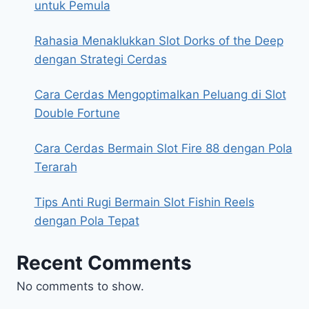
untuk Pemula
Rahasia Menaklukkan Slot Dorks of the Deep
dengan Strategi Cerdas
Cara Cerdas Mengoptimalkan Peluang di Slot
Double Fortune
Cara Cerdas Bermain Slot Fire 88 dengan Pola
Terarah
Tips Anti Rugi Bermain Slot Fishin Reels
dengan Pola Tepat
Recent Comments
No comments to show.