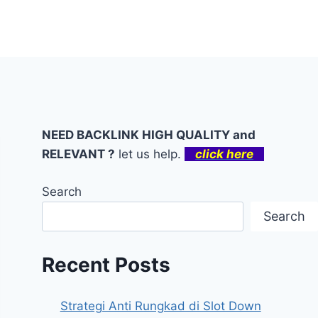
NEED BACKLINK HIGH QUALITY and
RELEVANT ?
let us help.
click here
Search
Search
Recent Posts
Strategi Anti Rungkad di Slot Down