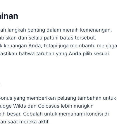
inan
ah langkah penting dalam meraih kemenangan.
iskan dan selalu patuhi batas tersebut.
uk keuangan Anda, tetapi juga membantu menjaga
stikan bahwa taruhan yang Anda pilih sesuai
s
r bonus yang memberikan peluang tambahan untuk
i Nudge Wilds dan Colossus lebih mungkin
h besar. Cobalah untuk memahami kondisi di
kan saat mereka aktif.