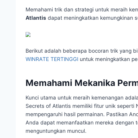
h
a
e
e
k
i
a
c
s
l
y
n
Memahami trik dan strategi untuk meraih ke
t
e
s
e
p
e
Atlantis
dapat meningkatkan kemungkinan s
s
b
e
g
e
A
o
n
r
p
o
g
a
p
k
e
m
r
Berikut adalah beberapa bocoran trik yang 
WINRATE TERTINGGI
untuk meningkatkan pe
Memahami Mekanika Perm
Kunci utama untuk meraih kemenangan adal
Secrets of Atlantis memiliki fitur unik seper
mempengaruhi hasil permainan. Pastikan Anda 
Anda dapat memanfaatkan mereka dengan tep
menguntungkan muncul.