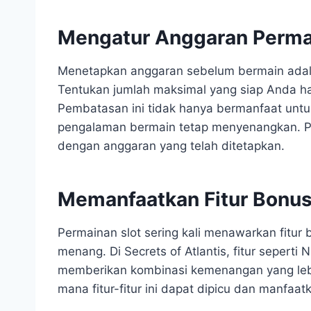
Mengatur Anggaran Perma
Menetapkan anggaran sebelum bermain adal
Tentukan jumlah maksimal yang siap Anda hab
Pembatasan ini tidak hanya bermanfaat unt
pengalaman bermain tetap menyenangkan. Pa
dengan anggaran yang telah ditetapkan.
Memanfaatkan Fitur Bonu
Permainan slot sering kali menawarkan fitu
menang. Di Secrets of Atlantis, fitur sepert
memberikan kombinasi kemenangan yang lebi
mana fitur-fitur ini dapat dipicu dan manfaat