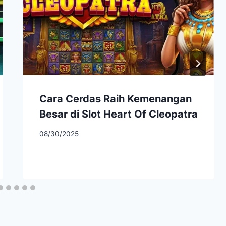
Cara Cerdas Raih Kemenangan
Besar di Slot Heart Of Cleopatra
08/30/2025