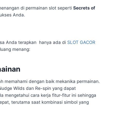
menangan di permainan slot seperti
Secrets of
ukses Anda.
bisa Anda terapkan hanya ada di
SLOT GACOR
luang menang:
ainan
ah memahami dengan baik mekanika permainan.
ti Nudge Wilds dan Re-spin yang dapat
mengetahui cara kerja fitur-fitur ini sehingga
at, terutama saat kombinasi simbol yang