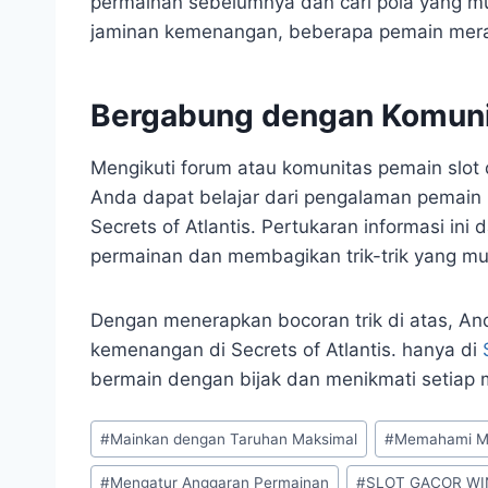
permainan sebelumnya dan cari pola yang m
jaminan kemenangan, beberapa pemain merasa
Bergabung dengan Komuni
Mengikuti forum atau komunitas pemain slo
Anda dapat belajar dari pengalaman pemain l
Secrets of Atlantis. Pertukaran informasi i
permainan dan membagikan trik-trik yang m
​Dengan menerapkan bocoran trik di atas, A
kemenangan di Secrets of Atlantis.​ hanya di
bermain dengan bijak dan menikmati setiap
Post
#
Mainkan dengan Taruhan Maksimal
#
Memahami Me
Tags:
#
Mengatur Anggaran Permainan
#
SLOT GACOR WI