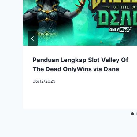
t
Panduan Lengkap Slot Valley Of
The Dead OnlyWins via Dana
06/12/2025