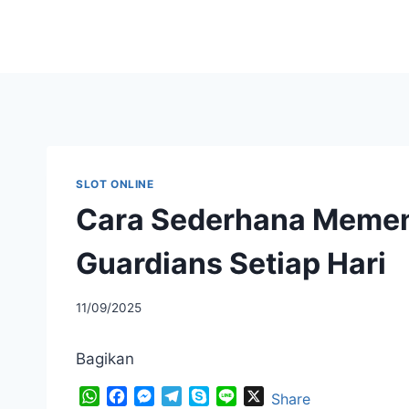
Skip
to
content
SLOT ONLINE
​Cara Sederhana Memen
Guardians Setiap Hari
By
11/09/2025
adminyuershuang
Bagikan
W
F
M
T
S
L
X
Share