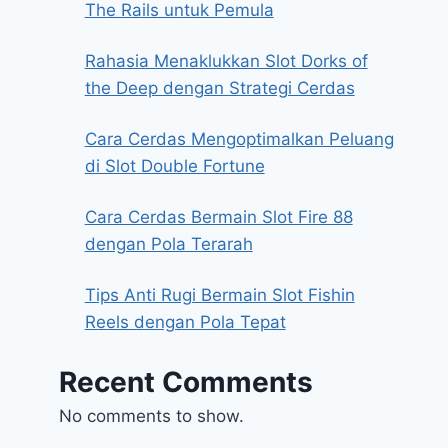
The Rails untuk Pemula
Rahasia Menaklukkan Slot Dorks of
the Deep dengan Strategi Cerdas
Cara Cerdas Mengoptimalkan Peluang
di Slot Double Fortune
Cara Cerdas Bermain Slot Fire 88
dengan Pola Terarah
Tips Anti Rugi Bermain Slot Fishin
Reels dengan Pola Tepat
Recent Comments
No comments to show.