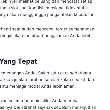
bih jeli melihat peluang dan mencatat setiap
in slot saat kondisi emosional tidak stabil,
f hanya akan mengganggu pengambilan keputusan.
berhenti saat sudah mencapai target kemenangan
a dingin akan membuat pengalaman Anda lebih
 Yang Tepat
 kemenangan Anda. Salah satu cara sederhana
kkan jumlah taruhan setelah kalah sedikit dan
antu menjaga modal Anda lebih aman.
ugian selama bermain. Jika Anda merasa
aiknya beristirahat sejenak sebelum melanjutkan