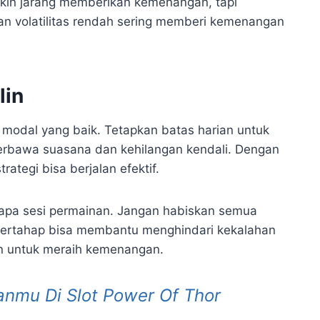
ungkin jarang memberikan kemenangan, tapi
gan volatilitas rendah sering memberi kemenangan
lin
modal yang baik. Tetapkan batas harian untuk
erbawa suasana dan kehilangan kendali. Dengan
rategi bisa berjalan efektif.
apa sesi permainan. Jangan habiskan semua
a bertahap bisa membantu menghindari kekalahan
n untuk meraih kemenangan.
anmu Di Slot Power Of Thor