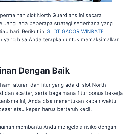
ermainan slot North Guardians ini secara
peluang, ada beberapa strategi sederhana yang
p hari. Berikut ini
SLOT GACOR WINRATE
 yang bisa Anda terapkan untuk memaksimalkan
nan Dengan Baik
mi aturan dan fitur yang ada di slot North
ld dan scatter, serta bagaimana fitur bonus bekerja
anisme ini, Anda bisa menentukan kapan waktu
esar atau kapan harus bertaruh kecil.
permainan membantu Anda mengelola risiko dengan