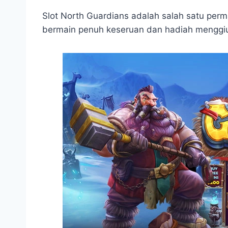
h
a
e
e
k
i
a
c
s
l
y
n
Slot North Guardians adalah salah satu pe
t
e
s
e
p
e
bermain penuh keseruan dan hadiah menggi
s
b
e
g
e
A
o
n
r
p
o
g
a
p
k
e
m
r