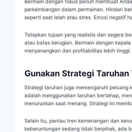
Bermain dengan fokus penuh membuat Anda le
perkembangan dalam permainan. Hindari berma
seperti saat lelah atau stres. Emosi negati
Tetapkan tujuan yang realistis dan segera 
atau batas kerugian. Bermain dengan kepal
menyenangkan dan profitabilitas lebih tinggi.
Gunakan Strategi Taruhan
Strategi taruhan juga memengaruhi peluang
adalah menggunakan taruhan bertahap, menai
menurunkan saat menang. Strategi ini memb
Selain itu, pantau tren kemenangan dan ker
keberuntungan sedang tidak berpihak, ada b