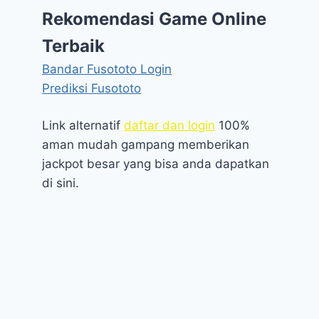
Rekomendasi Game Online
Terbaik
Bandar Fusototo Login
Prediksi Fusototo
Link alternatif
daftar dan login
100%
aman mudah gampang memberikan
jackpot besar yang bisa anda dapatkan
di sini.