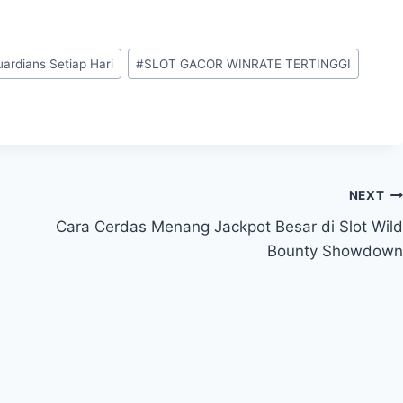
rdians Setiap Hari
#
SLOT GACOR WINRATE TERTINGGI
NEXT
Cara Cerdas Menang Jackpot Besar di Slot Wild
Bounty Showdown