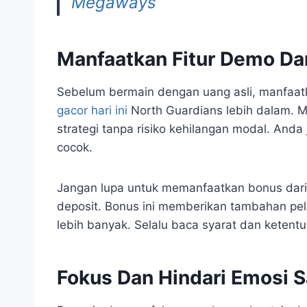
Megaways
Manfaatkan Fitur Demo Da
Sebelum bermain dengan uang asli, manfaa
gacor hari ini
North Guardians lebih dalam. 
strategi tanpa risiko kehilangan modal. And
cocok.
Jangan lupa untuk memanfaatkan bonus dari si
deposit. Bonus ini memberikan tambahan p
lebih banyak. Selalu baca syarat dan ketentu
Fokus Dan Hindari Emosi 