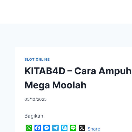
Skip
to
content
SLOT ONLINE
KITAB4D – Cara Ampuh 
Mega Moolah
By
05/10/2025
adminyuershuang
Bagikan
W
F
M
T
S
L
X
Share