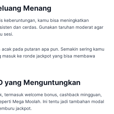
eluang Menang
s keberuntungan, kamu bisa meningkatkan
isten dan cerdas. Gunakan taruhan moderat agar
u sesi.
ara acak pada putaran apa pun. Semakin sering kamu
g masuk ke ronde jackpot yang bisa membawa
4D yang Menguntungkan
, termasuk welcome bonus, cashback mingguan,
eperti Mega Moolah. Ini tentu jadi tambahan modal
emburu jackpot.