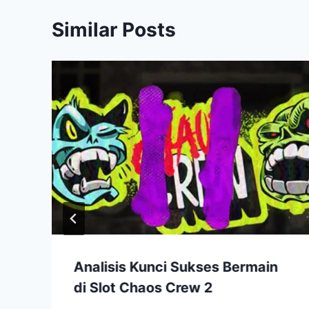
Similar Posts
Analisis Kunci Sukses Bermain
di Slot Chaos Crew 2