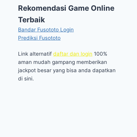
Rekomendasi Game Online
Terbaik
Bandar Fusototo Login
Prediksi Fusototo
Link alternatif
daftar dan login
100%
aman mudah gampang memberikan
jackpot besar yang bisa anda dapatkan
di sini.