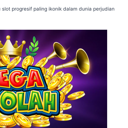
slot progresif paling ikonik dalam dunia perjudian