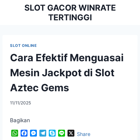
Skip
SLOT GACOR WINRATE
to
TERTINGGI
content
SLOT ONLINE
Cara Efektif Menguasai
Mesin Jackpot di Slot
Aztec Gems
By
11/11/2025
adminyuershuang
Bagikan
W
F
M
T
S
L
X
Share