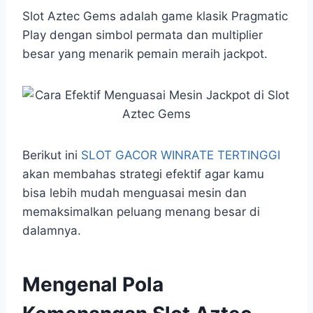
h
a
e
e
k
i
a
c
s
l
y
n
Slot Aztec Gems adalah game klasik Pragmatic
t
e
s
e
p
e
Play dengan simbol permata dan multiplier
s
b
e
g
e
besar yang menarik pemain meraih jackpot.
A
o
n
r
p
o
g
a
p
k
e
m
r
Berikut ini
SLOT GACOR WINRATE TERTINGGI
akan membahas strategi efektif agar kamu
bisa lebih mudah menguasai mesin dan
memaksimalkan peluang menang besar di
dalamnya.
Mengenal Pola