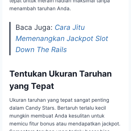
tepat untuk meraih hadiah maksimal tanpa
menambah taruhan Anda.
Baca Juga:
Cara Jitu
Memenangkan Jackpot Slot
Down The Rails
Tentukan Ukuran Taruhan
yang Tepat
Ukuran taruhan yang tepat sangat penting
dalam Candy Stars. Bertaruh terlalu kecil
mungkin membuat Anda kesulitan untuk
memicu fitur bonus atau mendapatkan jackpot.