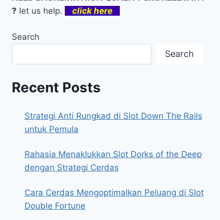
?
let us help.
click here
Search
Search
Recent Posts
Strategi Anti Rungkad di Slot Down The Rails
untuk Pemula
Rahasia Menaklukkan Slot Dorks of the Deep
dengan Strategi Cerdas
Cara Cerdas Mengoptimalkan Peluang di Slot
Double Fortune