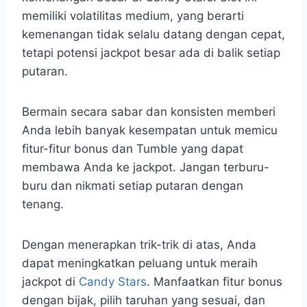
memiliki volatilitas medium, yang berarti
kemenangan tidak selalu datang dengan cepat,
tetapi potensi jackpot besar ada di balik setiap
putaran.
Bermain secara sabar dan konsisten memberi
Anda lebih banyak kesempatan untuk memicu
fitur-fitur bonus dan Tumble yang dapat
membawa Anda ke jackpot. Jangan terburu-
buru dan nikmati setiap putaran dengan
tenang.
Dengan menerapkan trik-trik di atas, Anda
dapat meningkatkan peluang untuk meraih
jackpot di
Candy Stars
. Manfaatkan fitur bonus
dengan bijak, pilih taruhan yang sesuai, dan