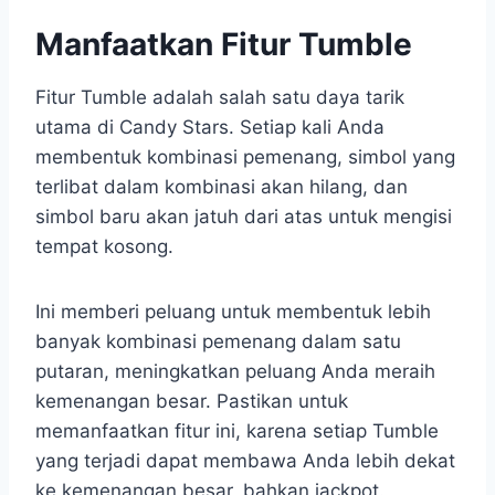
Manfaatkan Fitur Tumble
Fitur Tumble adalah salah satu daya tarik
utama di Candy Stars. Setiap kali Anda
membentuk kombinasi pemenang, simbol yang
terlibat dalam kombinasi akan hilang, dan
simbol baru akan jatuh dari atas untuk mengisi
tempat kosong.
Ini memberi peluang untuk membentuk lebih
banyak kombinasi pemenang dalam satu
putaran, meningkatkan peluang Anda meraih
kemenangan besar. Pastikan untuk
memanfaatkan fitur ini, karena setiap Tumble
yang terjadi dapat membawa Anda lebih dekat
ke kemenangan besar, bahkan jackpot.