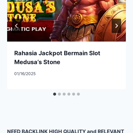
Rahasia Jackpot Bermain Slot
Medusa’s Stone
01/16/2025
NEED BACKLINK HIGH QUALITY and RELEVANT