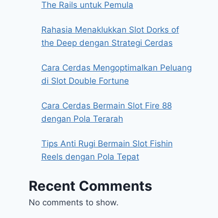
The Rails untuk Pemula
Rahasia Menaklukkan Slot Dorks of
the Deep dengan Strategi Cerdas
Cara Cerdas Mengoptimalkan Peluang
di Slot Double Fortune
Cara Cerdas Bermain Slot Fire 88
dengan Pola Terarah
Tips Anti Rugi Bermain Slot Fishin
Reels dengan Pola Tepat
Recent Comments
No comments to show.