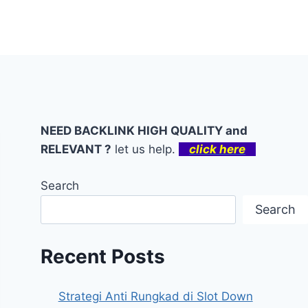
NEED BACKLINK HIGH QUALITY and
RELEVANT ?
let us help.
click here
Search
Search
Recent Posts
Strategi Anti Rungkad di Slot Down