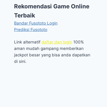
Rekomendasi Game Online
Terbaik
Bandar Fusototo Login
Prediksi Fusototo
Link alternatif
daftar dan login
100%
aman mudah gampang memberikan
jackpot besar yang bisa anda dapatkan
di sini.