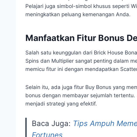
Pelajari juga simbol-simbol khusus seperti 
meningkatkan peluang kemenangan Anda.
Manfaatkan Fitur Bonus D
Salah satu keunggulan dari Brick House Bona
Spins dan Multiplier sangat penting dalam 
memicu fitur ini dengan mendapatkan Scatter
Selain itu, ada juga fitur Buy Bonus yang 
bonus dengan membayar sejumlah tertentu. Jik
menjadi strategi yang efektif.
Baca Juga:
Tips Ampuh Memen
Fortunes