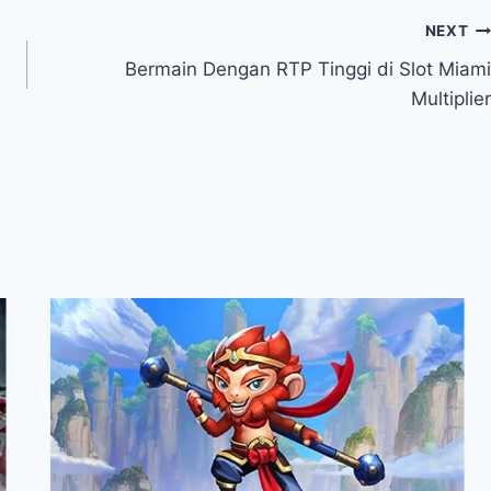
NEXT
Bermain Dengan RTP Tinggi di Slot Miami
Multiplier