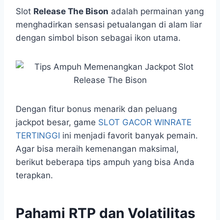
h
a
e
e
k
i
a
c
s
l
y
n
Slot
Release The Bison
adalah permainan yang
t
e
s
e
p
e
menghadirkan sensasi petualangan di alam liar
s
b
e
g
e
dengan simbol bison sebagai ikon utama.
A
o
n
r
p
o
g
a
p
k
e
m
r
Dengan fitur bonus menarik dan peluang
jackpot besar, game
SLOT GACOR WINRATE
TERTINGGI
ini menjadi favorit banyak pemain.
Agar bisa meraih kemenangan maksimal,
berikut beberapa tips ampuh yang bisa Anda
terapkan.
Pahami RTP dan Volatilitas