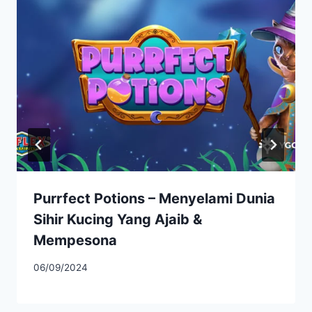
Purrfect Potions – Menyelami Dunia
Sihir Kucing Yang Ajaib &
Mempesona
06/09/2024