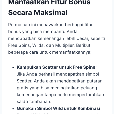
Manfaatkan Fitur Bonus
Secara Maksimal
Permainan ini menawarkan berbagai fitur
bonus yang bisa membantu Anda
mendapatkan kemenangan lebih besar, seperti
Free Spins, Wilds, dan Multiplier. Berikut
beberapa cara untuk memanfaatkannya:
Kumpulkan Scatter untuk Free Spins
:
Jika Anda berhasil mendapatkan simbol
Scatter, Anda akan mendapatkan putaran
gratis yang bisa meningkatkan peluang
kemenangan tanpa perlu mempertaruhkan
saldo tambahan.
Gunakan Simbol Wild untuk Kombinasi