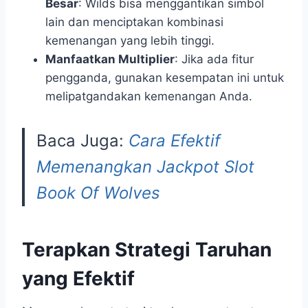
Besar
: Wilds bisa menggantikan simbol
lain dan menciptakan kombinasi
kemenangan yang lebih tinggi.
Manfaatkan Multiplier
: Jika ada fitur
pengganda, gunakan kesempatan ini untuk
melipatgandakan kemenangan Anda.
Baca Juga:
Cara Efektif
Memenangkan Jackpot Slot
Book Of Wolves
Terapkan Strategi Taruhan
yang Efektif