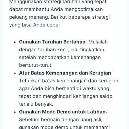
Menggunakan strategi taruhan yang tepat
dapat membantu Anda mengoptimalkan
peluang menang. Berikut beberapa strategi
yang bisa Anda coba:
Gunakan Taruhan Bertahap
: Mulailah
dengan taruhan kecil, lalu tingkatkan
setelah mendapatkan kemenangan
berturut-turut.
Atur Batas Kemenangan dan Kerugian
:
Tetapkan batas kemenangan dan kerugian
agar Anda bisa berhenti di waktu yang
tepat dan menghindari kehilangan saldo
terlalu banyak.
Gunakan Mode Demo untuk Latihan
:
Sebelum bermain dengan uang asli,
gunakan mode demo untuk memahami