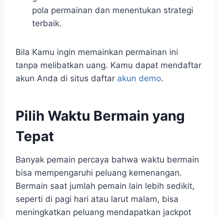
pola permainan dan menentukan strategi
terbaik.
Bila Kamu ingin memainkan permainan ini
tanpa melibatkan uang. Kamu dapat mendaftar
akun Anda di situs daftar
akun demo
.
Pilih Waktu Bermain yang
Tepat
Banyak pemain percaya bahwa waktu bermain
bisa mempengaruhi peluang kemenangan.
Bermain saat jumlah pemain lain lebih sedikit,
seperti di pagi hari atau larut malam, bisa
meningkatkan peluang mendapatkan jackpot