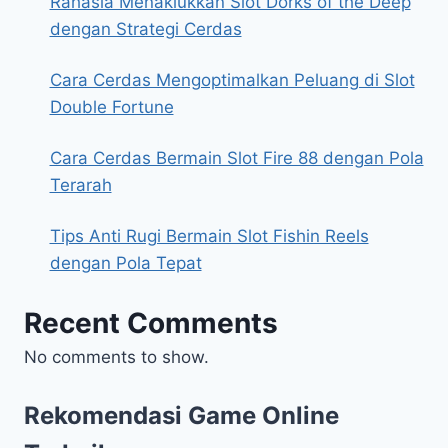
Rahasia Menaklukkan Slot Dorks of the Deep
dengan Strategi Cerdas
Cara Cerdas Mengoptimalkan Peluang di Slot
Double Fortune
Cara Cerdas Bermain Slot Fire 88 dengan Pola
Terarah
Tips Anti Rugi Bermain Slot Fishin Reels
dengan Pola Tepat
Recent Comments
No comments to show.
Rekomendasi Game Online