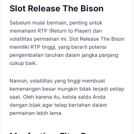
Slot Release The Bison
Sebelum mulai bermain, penting untuk
memahami RTP (Return to Player) dan
volatilitas permainan ini. Slot Release The Bison
memiliki RTP tinggi, yang berarti potensi
pengembalian taruhan dalam jangka panjang
cukup baik.
Namun, volatilitas yang tinggi membuat
kemenangan besar mungkin tidak terjadi setiap
saat. Oleh karena itu, kelola saldo Anda
dengan bijak agar tetap bertahan dalam
permainan lebih lama.