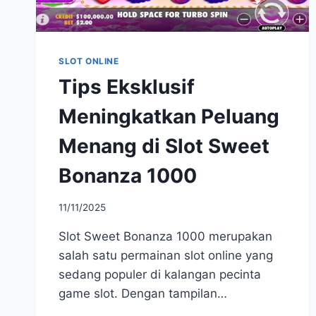
SLOT ONLINE
Tips Eksklusif
Meningkatkan Peluang
Menang di Slot Sweet
Bonanza 1000
11/11/2025
Slot Sweet Bonanza 1000 merupakan
salah satu permainan slot online yang
sedang populer di kalangan pecinta
game slot. Dengan tampilan…