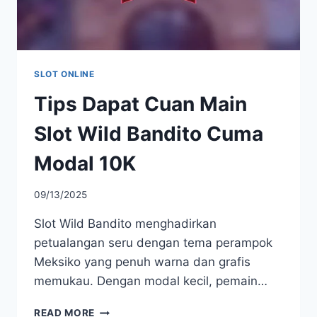
SLOT ONLINE
Tips Dapat Cuan Main
Slot Wild Bandito Cuma
Modal 10K
09/13/2025
Slot Wild Bandito menghadirkan
petualangan seru dengan tema perampok
Meksiko yang penuh warna dan grafis
memukau. Dengan modal kecil, pemain…
TIPS
READ MORE