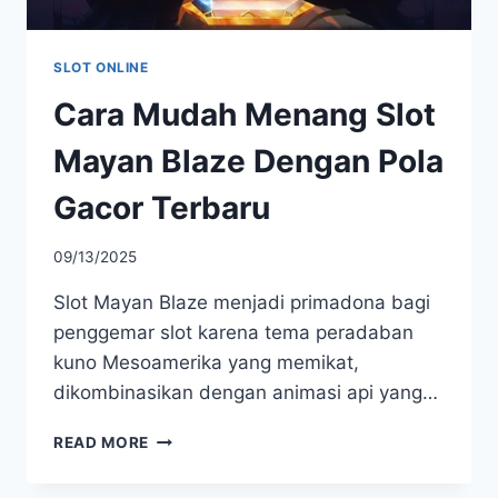
SLOT ONLINE
Cara Mudah Menang Slot
Mayan Blaze Dengan Pola
Gacor Terbaru
09/13/2025
Slot Mayan Blaze menjadi primadona bagi
penggemar slot karena tema peradaban
kuno Mesoamerika yang memikat,
dikombinasikan dengan animasi api yang…
CARA
READ MORE
MUDAH
MENANG