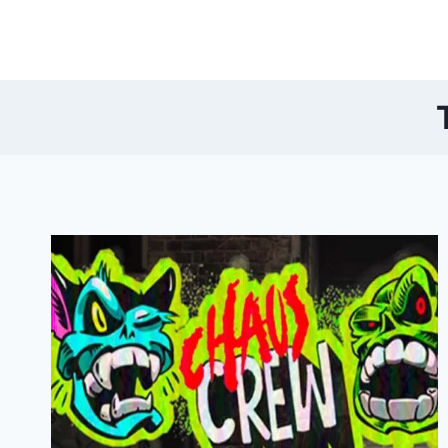
Skip
to
content