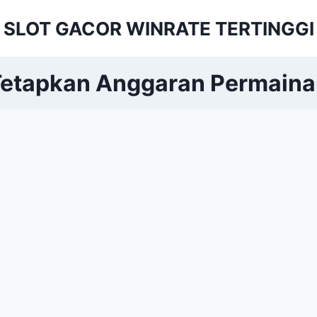
SLOT GACOR WINRATE TERTINGGI
etapkan Anggaran Permain