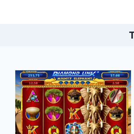
Skip
to
content
T