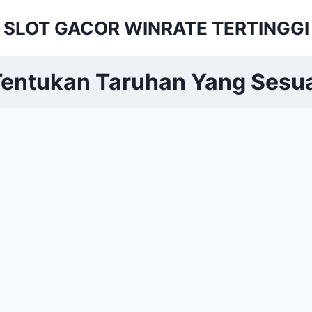
SLOT GACOR WINRATE TERTINGGI
entukan Taruhan Yang Sesu