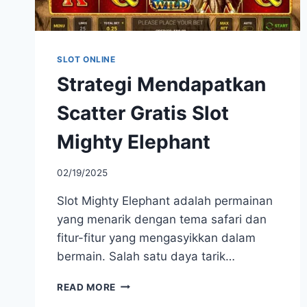
SLOT ONLINE
Strategi Mendapatkan
Scatter Gratis Slot
Mighty Elephant
02/19/2025
Slot Mighty Elephant adalah permainan
yang menarik dengan tema safari dan
fitur-fitur yang mengasyikkan dalam
bermain. Salah satu daya tarik…
STRATEGI
READ MORE
MENDAPATKAN