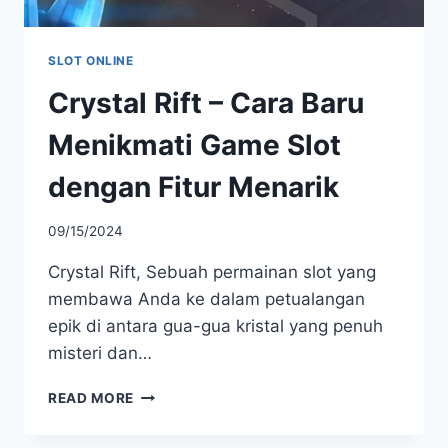
SLOT ONLINE
Crystal Rift – Cara Baru
Menikmati Game Slot
dengan Fitur Menarik
09/15/2024
Crystal Rift, Sebuah permainan slot yang
membawa Anda ke dalam petualangan
epik di antara gua-gua kristal yang penuh
misteri dan…
CRYSTAL
READ MORE
RIFT
–