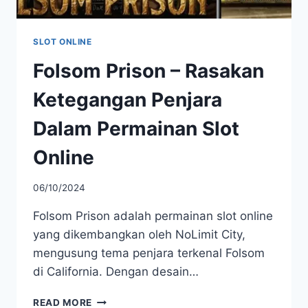
SLOT ONLINE
Folsom Prison – Rasakan
Ketegangan Penjara
Dalam Permainan Slot
Online
06/10/2024
Folsom Prison adalah permainan slot online
yang dikembangkan oleh NoLimit City,
mengusung tema penjara terkenal Folsom
di California. Dengan desain…
FOLSOM
READ MORE