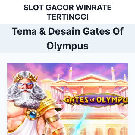
Skip
SLOT GACOR WINRATE
to
TERTINGGI
content
Tema & Desain Gates Of
Olympus