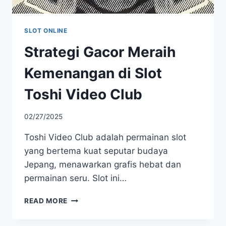
SLOT ONLINE
Strategi Gacor Meraih
Kemenangan di Slot
Toshi Video Club
02/27/2025
Toshi Video Club adalah permainan slot
yang bertema kuat seputar budaya
Jepang, menawarkan grafis hebat dan
permainan seru. Slot ini…
STRATEGI
READ MORE
GACOR
MERAIH