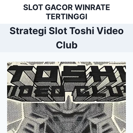
Skip
SLOT GACOR WINRATE
to
TERTINGGI
content
Strategi Slot Toshi Video
Club