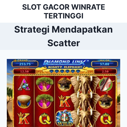
Skip
SLOT GACOR WINRATE
to
TERTINGGI
content
Strategi Mendapatkan
Scatter