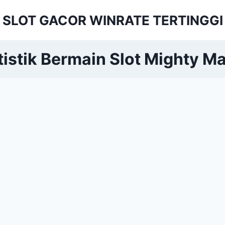
SLOT GACOR WINRATE TERTINGGI
tistik Bermain Slot Mighty M