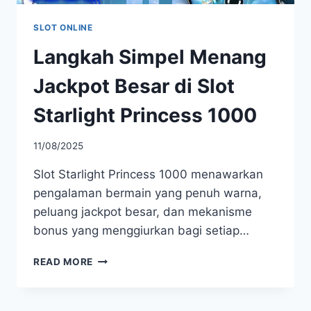
SLOT ONLINE
Langkah Simpel Menang
Jackpot Besar di Slot
Starlight Princess 1000
11/08/2025
Slot Starlight Princess 1000 menawarkan
pengalaman bermain yang penuh warna,
peluang jackpot besar, dan mekanisme
bonus yang menggiurkan bagi setiap…
LANGKAH
READ MORE
SIMPEL
MENANG
JACKPOT