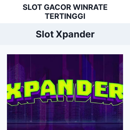
Skip
SLOT GACOR WINRATE
to
TERTINGGI
content
Slot Xpander