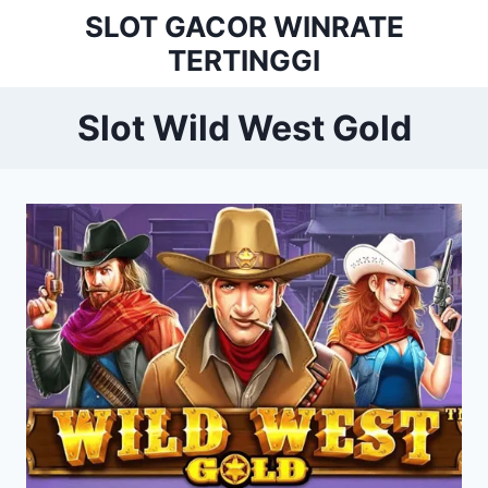
Skip
SLOT GACOR WINRATE
to
TERTINGGI
content
Slot Wild West Gold