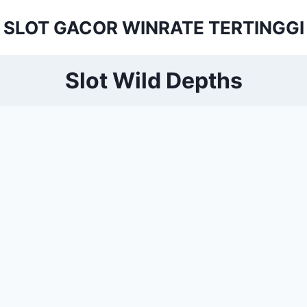
SLOT GACOR WINRATE TERTINGGI
Slot Wild Depths