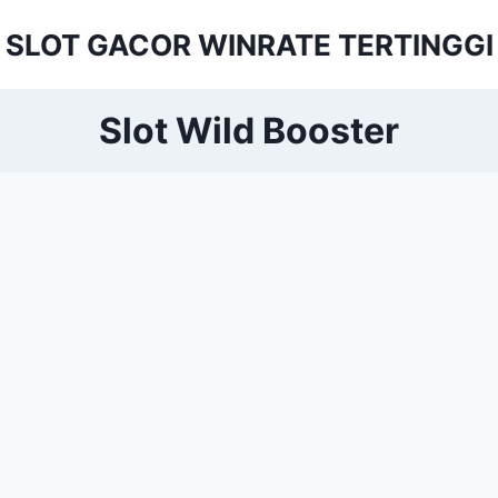
SLOT GACOR WINRATE TERTINGGI
Slot Wild Booster