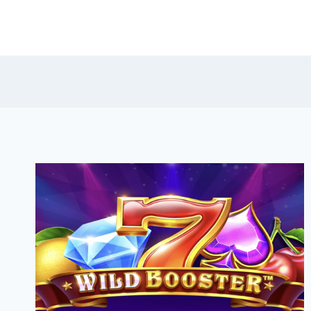
Skip
to
content