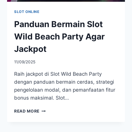
SLOT ONLINE
Panduan Bermain Slot
Wild Beach Party Agar
Jackpot
11/09/2025
Raih jackpot di Slot Wild Beach Party
dengan panduan bermain cerdas, strategi
pengelolaan modal, dan pemanfaatan fitur
bonus maksimal. Slot…
PANDUAN
READ MORE
BERMAIN
SLOT
WILD