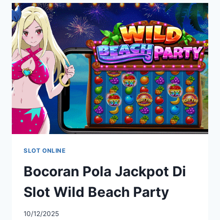
BEACH
PARTY
AGAR
JACKPOT
SLOT ONLINE
Bocoran Pola Jackpot Di
Slot Wild Beach Party
10/12/2025