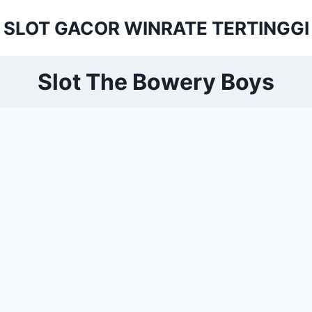
SLOT GACOR WINRATE TERTINGGI
Slot The Bowery Boys