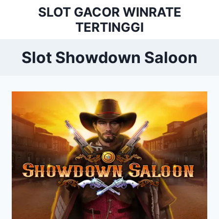
Skip
SLOT GACOR WINRATE
to
TERTINGGI
content
Slot Showdown Saloon