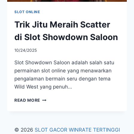
SLOT ONLINE
Trik Jitu Meraih Scatter
di Slot Showdown Saloon
10/24/2025
Slot Showdown Saloon adalah salah satu
permainan slot online yang menawarkan
pengalaman bermain seru dengan tema
Wild West yang penuh…
TRIK
READ MORE
JITU
MERAIH
SCATTER
DI
© 2026
SLOT GACOR WINRATE TERTINGGI
SLOT