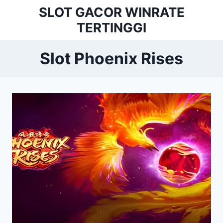
Skip
SLOT GACOR WINRATE
to
TERTINGGI
content
Slot Phoenix Rises